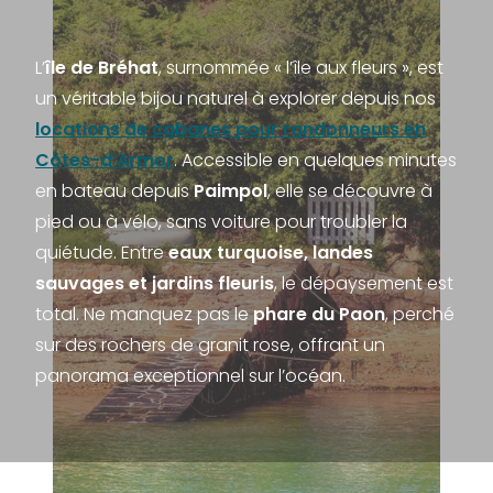
L’
île de Bréhat
, surnommée « l’île aux fleurs », est
un véritable bijou naturel à explorer depuis nos
locations de cabanes pour randonneurs en
Côtes-d’Armor
. Accessible en quelques minutes
en bateau depuis
Paimpol
, elle se découvre à
pied ou à vélo, sans voiture pour troubler la
quiétude. Entre
eaux turquoise, landes
sauvages et jardins fleuris
, le dépaysement est
total. Ne manquez pas le
phare du Paon
, perché
sur des rochers de granit rose, offrant un
panorama exceptionnel sur l’océan.